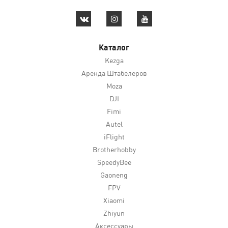
Каталог
Kezga
Аренда Штабелеров
Moza
DJI
Fimi
Autel
iFlight
Brotherhobby
SpeedyBee
Gaoneng
FPV
Xiaomi
Zhiyun
Аксессуары