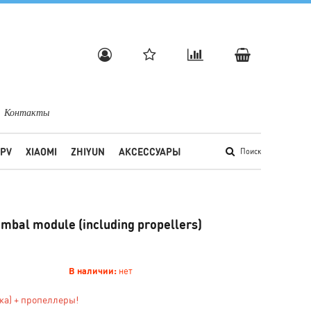
Контакты
FPV
XIAOMI
ZHIYUN
АКСЕССУАРЫ
Поиск
gimbal module (including propellers)
В наличии:
нет
ка) + пропеллеры!