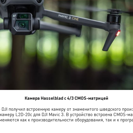
Камера Hasselblad с 4/3 CMOS-матрицей
JI получил встроенную камеру от знаменитого шведского произ
меру L2D-20c для DJI Mavic 3. В устройство встроена CMOS-ма
меняются как к производительности оборудования, так и к прог