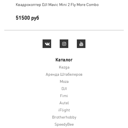
Квадрокоптер DJI Mavic Mini 2 Fly More Combo
DJI
51500 руб
61
Каталог
Kezga
Аренда Штабелеров
Moza
DJI
Fimi
Autel
iFlight
Brotherhobby
SpeedyBee