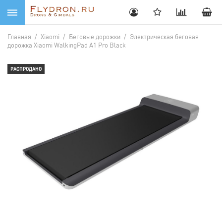
Главная
/
Xiaomi
/
Беговые дорожки
/
Электрическая беговая
дорожка Xiaomi WalkingPad A1 Pro Black
РАСПРОДАНО