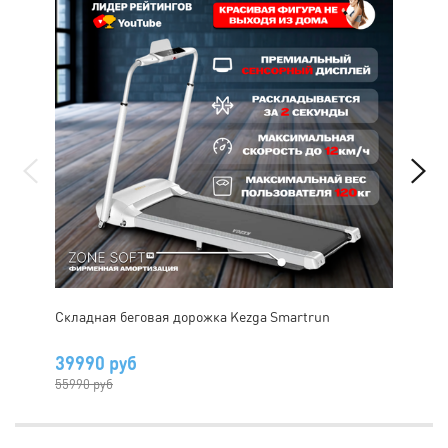
Складная беговая дорожка Kezga Smartrun
Бег
(вы
39990 руб
12
55990 руб