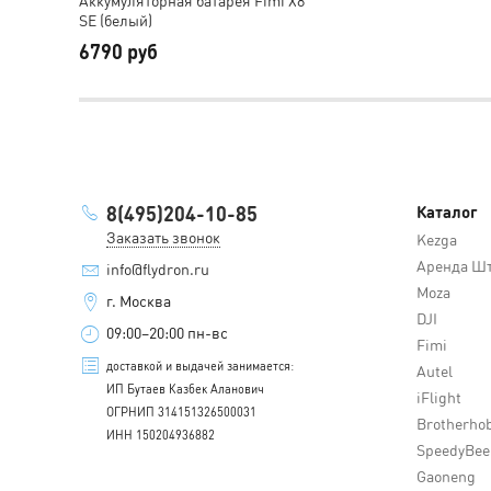
SE (белый)
6790 руб
8(495)204-10-85
Каталог
Заказать звонок
Kezga
Аренда Шт
info@flydron.ru
Moza
г. Москва
DJI
09:00–20:00 пн-вс
Fimi
доставкой и выдачей занимается:
Autel
ИП Бутаев Казбек Аланович
iFlight
ОГРНИП 314151326500031
Brotherho
ИНН 150204936882
SpeedyBee
Gaoneng