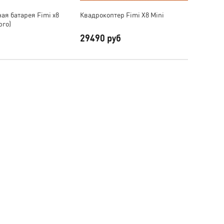
ая батарея Fimi x8
Квадрокоптер Fimi X8 Mini
Fimi X
pro)
Intelli
29490 руб
3599