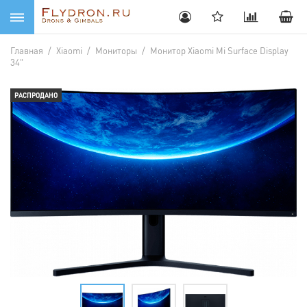
Главная
/
Xiaomi
/
Мониторы
/
Монитор Xiaomi Mi Surface Display
34"
РАСПРОДАНО