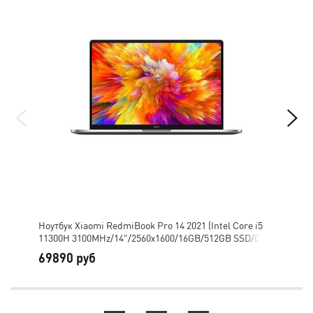
Ноутбук Xiaomi RedmiBook Pro 14 2021 (Intel Core i5
Ноу
11300H 3100MHz/14"/2560x1600/16GB/512GB SSD/DVD
113
нет/Intel Iris Xe Graphics/Wi-Fi/Bluetooth/Windows 10
нет
69890 руб
84
Home) русская клавиатура цвет серый Gray
Fi/
цве