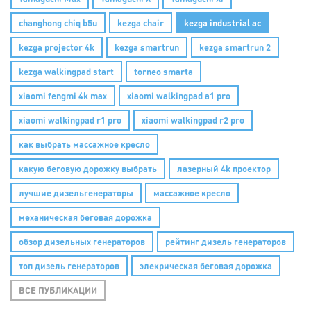
changhong chiq b5u
kezga chair
kezga industrial ac
kezga projector 4k
kezga smartrun
kezga smartrun 2
kezga walkingpad start
torneo smarta
xiaomi fengmi 4k max
xiaomi walkingpad a1 pro
xiaomi walkingpad r1 pro
xiaomi walkingpad r2 pro
как выбрать массажное кресло
какую беговую дорожку выбрать
лазерный 4k проектор
лучшие дизельгенераторы
массажное кресло
механическая беговая дорожка
обзор дизельных генераторов
рейтинг дизель генераторов
топ дизель генераторов
элекрическая беговая дорожка
ВСЕ ПУБЛИКАЦИИ