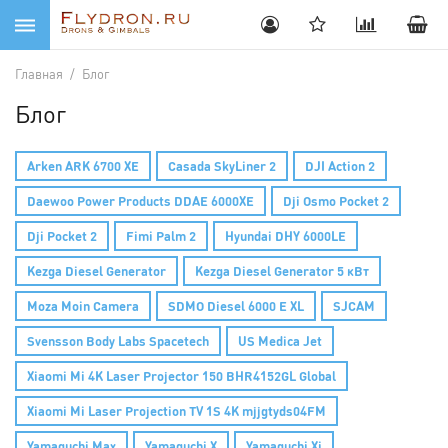
Главная
/
Блог
Блог
Arken ARK 6700 XE
Casada SkyLiner 2
DJI Action 2
Daewoo Power Products DDAE 6000XE
Dji Osmo Pocket 2
Dji Pocket 2
Fimi Palm 2
Hyundai DHY 6000LE
Kezga Diesel Generator
Kezga Diesel Generator 5 кВт
Moza Moin Camera
SDMO Diesel 6000 E XL
SJCAM
Svensson Body Labs Spacetech
US Medica Jet
Xiaomi Mi 4K Laser Projector 150 BHR4152GL Global
Xiaomi Mi Laser Projection TV 1S 4K mjjgtyds04FM
Yamaguchi Max
Yamaguchi X
Yamaguchi Xi