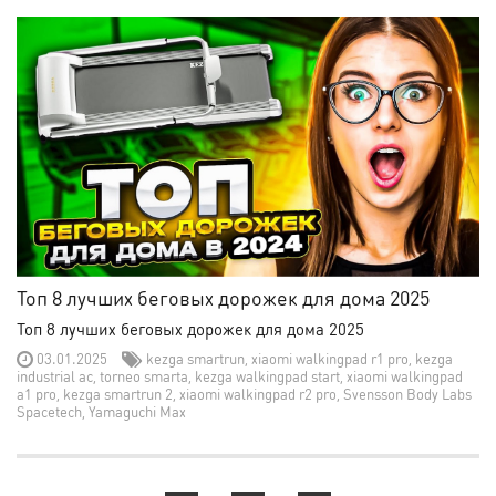
Топ 8 лучших беговых дорожек для дома 2025
Топ 8 лучших беговых дорожек для дома 2025
03.01.2025
kezga smartrun
,
xiaomi walkingpad r1 pro
,
kezga
industrial ac
,
torneo smarta
,
kezga walkingpad start
,
xiaomi walkingpad
a1 pro
,
kezga smartrun 2
,
xiaomi walkingpad r2 pro
,
Svensson Body Labs
Spacetech
,
Yamaguchi Max