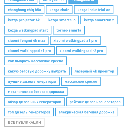
changhong chiq b5u
kezga chair
kezga industrial ac
kezga projector 4k
kezga smartrun
kezga smartrun 2
kezga walkingpad start
torneo smarta
xiaomi fengmi 4k max
xiaomi walkingpad a1 pro
xiaomi walkingpad r1 pro
xiaomi walkingpad r2 pro
как выбрать массажное кресло
какую беговую дорожку выбрать
лазерный 4k проектор
лучшие дизельгенераторы
массажное кресло
механическая беговая дорожка
обзор дизельных генераторов
рейтинг дизель генераторов
топ дизель генераторов
элекрическая беговая дорожка
ВСЕ ПУБЛИКАЦИИ