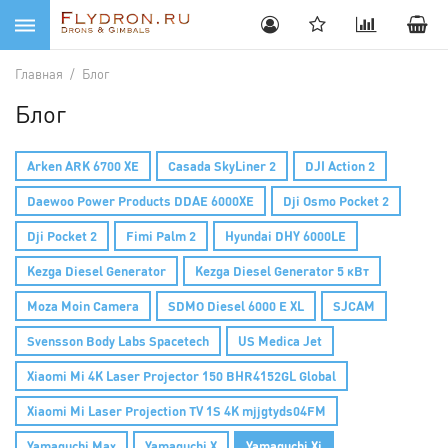
Главная
/
Блог
Блог
Arken ARK 6700 XE
Casada SkyLiner 2
DJI Action 2
Daewoo Power Products DDAE 6000XE
Dji Osmo Pocket 2
Dji Pocket 2
Fimi Palm 2
Hyundai DHY 6000LE
Kezga Diesel Generator
Kezga Diesel Generator 5 кВт
Moza Moin Camera
SDMO Diesel 6000 E XL
SJCAM
Svensson Body Labs Spacetech
US Medica Jet
Xiaomi Mi 4K Laser Projector 150 BHR4152GL Global
Xiaomi Mi Laser Projection TV 1S 4K mjjgtyds04FM
Yamaguchi Max
Yamaguchi X
Yamaguchi Xi