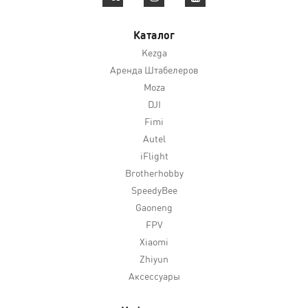
Каталог
Kezga
Аренда Штабелеров
Moza
DJI
Fimi
Autel
iFlight
Brotherhobby
SpeedyBee
Gaoneng
FPV
Xiaomi
Zhiyun
Аксессуары