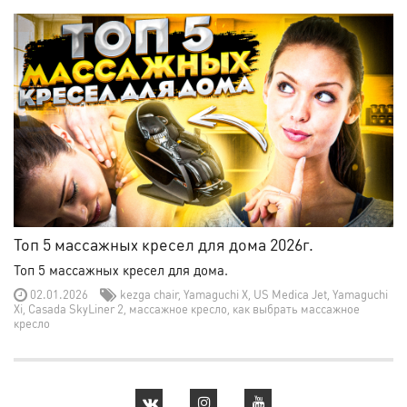
Топ 5 массажных кресел для дома 2026г.
Топ 5 массажных кресел для дома.
02.01.2026
kezga chair
,
Yamaguchi X
,
US Medica Jet
,
Yamaguchi
Xi
,
Casada SkyLiner 2
,
массажное кресло
,
как выбрать массажное
кресло