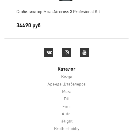
Стабилизатор Moza Aircross 3 Profesional Kit
Moz
34490 руб
10
Каталог
Kezga
Аренда Штабелеров
Moza
DJI
Fimi
Autel
iFlight
Brotherhobby