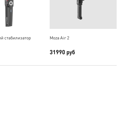
й стабилизатор
Moza Air 2
Элект
MX дл
31990 руб
5856