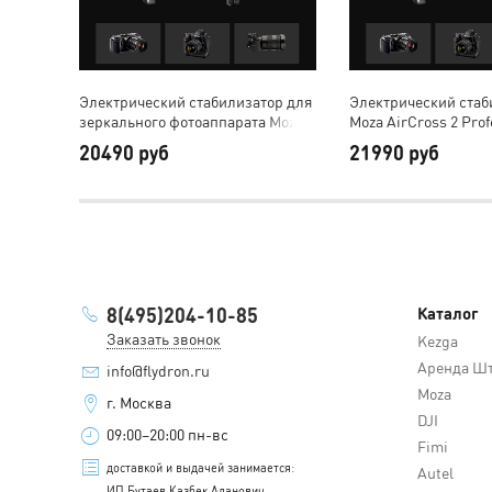
Электрический стабилизатор для
Электрический стаб
зеркального фотоаппарата Moza
Moza AirCross 2 Prof
AirCross 2 черный
черный
20490 руб
21990 руб
8(495)204-10-85
Каталог
Заказать звонок
Kezga
Аренда Шт
info@flydron.ru
Moza
г. Москва
DJI
09:00–20:00 пн-вс
Fimi
доставкой и выдачей занимается:
Autel
ИП Бутаев Казбек Аланович